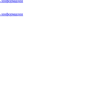
ть информации
ть информации