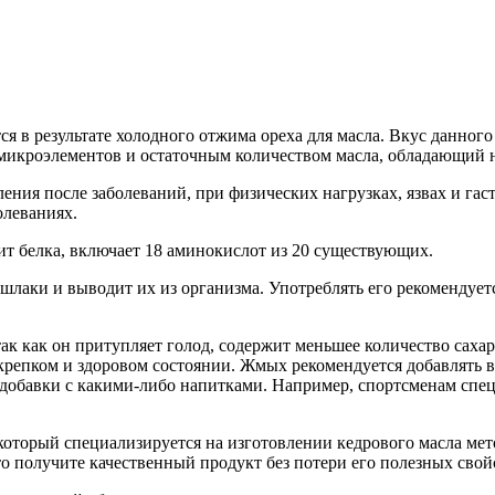
тся в результате холодного отжима ореха для масла. Вкус данног
 микроэлементов и остаточным количеством масла, обладающий 
ия после заболеваний, при физических нагрузках, язвах и гаст
олеваниях.
т белка, включает 18 аминокислот из 20 существующих.
аки и выводит их из организма. Употреблять его рекомендуется
ак как он притупляет голод, содержит меньшее количество сахар
епком и здоровом состоянии. Жмых рекомендуется добавлять в п
й добавки с какими-либо напитками. Например, спортсменам спе
оторый специализируется на изготовлении кедрового масла мето
то получите качественный продукт без потери его полезных свой