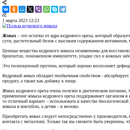
1 марта 2023 12:23
Жмых
– это остатки от ядра кедрового ореха, который образуе
сути, растительный белок с высоким содержанием витаминов,
Ценные вещества кедрового жмыха незаменимы для восстановлен
бронхитах, пониженном иммунитете, упадке сил и кожных заб
Это полноценный протеин, который хорошо восполняет дефици
Кедровый жмых обладает необычным свойством - абсорбирует шл
продукт, а также как добавку к пище.
Жмых кедрового ореха очень полезен в диетическом питании, т
применение жмыха кедрового ореха поддерживает организм в кр
то отличный вариант – использовать в качестве биологическо
жмыха в коктейли, а детям – в молоко.
Приобретать жмых следует непосредственно у производителя, к
контакта с металлом). Только так вы сможете быть уверенны, ч